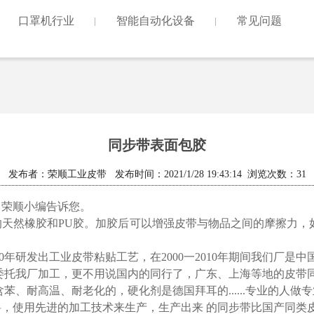
口罩机行业
智能自动化设备
常见问题
同步带表面包胶
发布者：荣顺工业皮带 发布时间：2021/1/28 19:43:14 浏览次数：
31
？荣顺小编告诉您。
天然橡胶和
PU
胶。加胶后可以增强皮带与物品之间的摩擦力，
0
年研发出工业皮带粘贴工艺，在
2000
一
2010
年期间我
们厂是中
委托我厂加工，更不用说国内的同行了，广东、上海等地的皮带
含苯、耐高温、
耐老化的，硬化剂是德国拜耳的
......
专业
的人做专
料，使用先进的加工技术
来生产
，
生产出来
的同步带比国产同类